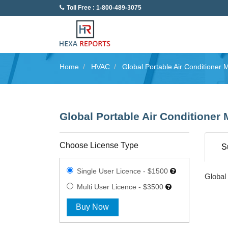
Toll Free : 1-800-489-3075
Home
HVAC
Global Portable Air Conditioner 
Global Portable Air Conditioner
Choose License Type
S
Single User Licence - $1500
Global
Multi User Licence - $3500
Buy Now