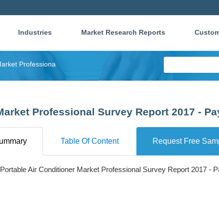
Industries
Market Research Reports
Custom
Market Professiona
 Market Professional Survey Report 2017 - P
ummary
Table Of Content
Request Free Sam
 Portable Air Conditioner Market Professional Survey Report 2017 - 