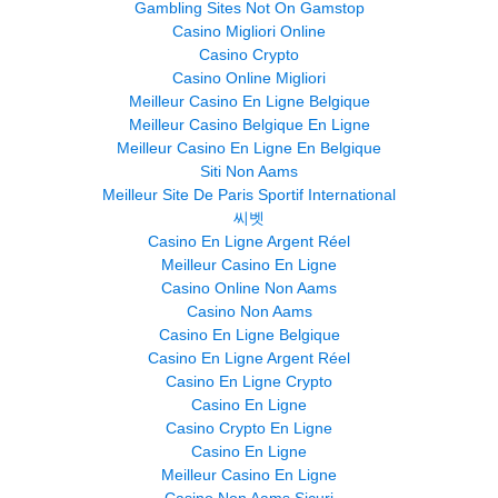
Gambling Sites Not On Gamstop
Casino Migliori Online
Casino Crypto
Casino Online Migliori
Meilleur Casino En Ligne Belgique
Meilleur Casino Belgique En Ligne
Meilleur Casino En Ligne En Belgique
Siti Non Aams
Meilleur Site De Paris Sportif International
씨벳
Casino En Ligne Argent Réel
Meilleur Casino En Ligne
Casino Online Non Aams
Casino Non Aams
Casino En Ligne Belgique
Casino En Ligne Argent Réel
Casino En Ligne Crypto
Casino En Ligne
Casino Crypto En Ligne
Casino En Ligne
Meilleur Casino En Ligne
Casino Non Aams Sicuri