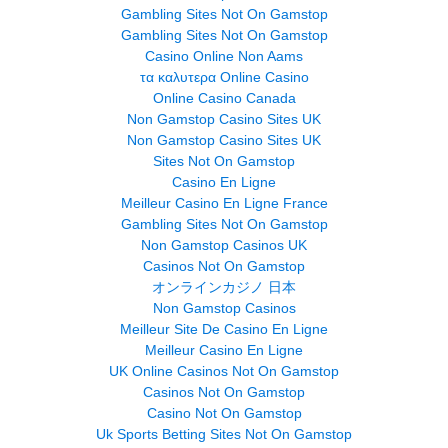
Gambling Sites Not On Gamstop
Gambling Sites Not On Gamstop
Casino Online Non Aams
τα καλυτερα Online Casino
Online Casino Canada
Non Gamstop Casino Sites UK
Non Gamstop Casino Sites UK
Sites Not On Gamstop
Casino En Ligne
Meilleur Casino En Ligne France
Gambling Sites Not On Gamstop
Non Gamstop Casinos UK
Casinos Not On Gamstop
オンラインカジノ 日本
Non Gamstop Casinos
Meilleur Site De Casino En Ligne
Meilleur Casino En Ligne
UK Online Casinos Not On Gamstop
Casinos Not On Gamstop
Casino Not On Gamstop
Uk Sports Betting Sites Not On Gamstop