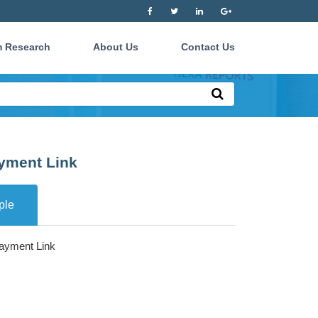
 Research
About Us
Contact Us
ayment Link
ple
Payment Link