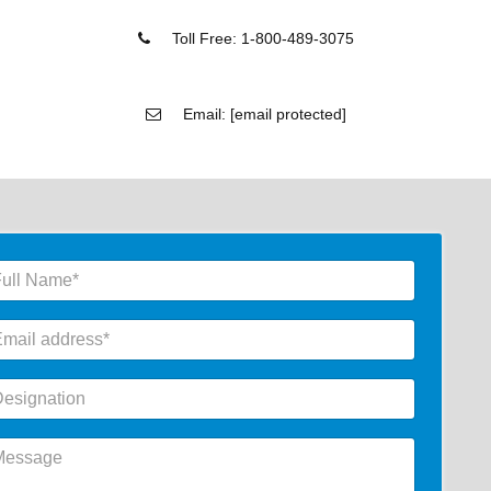
Toll Free: 1-800-489-3075
Email:
[email protected]