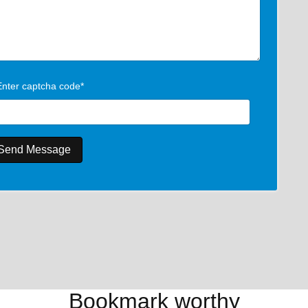
Enter captcha code*
Bookmark worthy