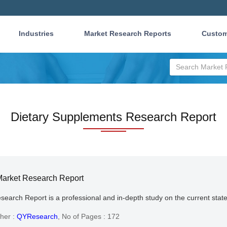
Industries
Market Research Reports
Custom
Dietary Supplements Research Report
Market Research Report
rch Report is a professional and in-depth study on the current state
sher :
QYResearch
,
No of Pages : 172