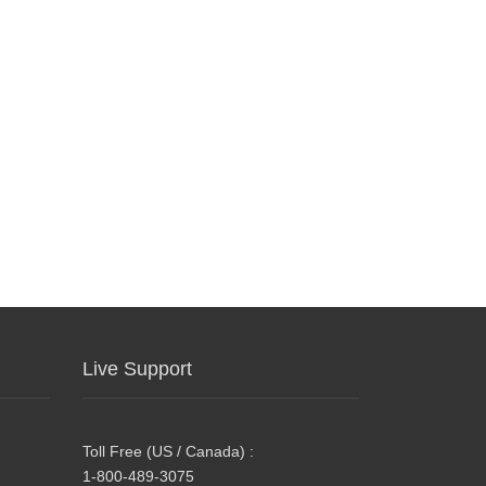
Live Support
Toll Free (US / Canada) :
1-800-489-3075