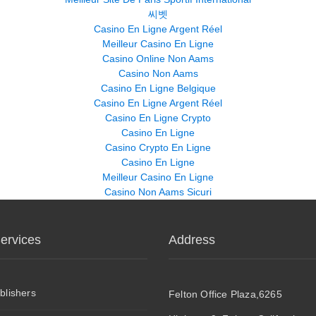
씨벳
Casino En Ligne Argent Réel
Meilleur Casino En Ligne
Casino Online Non Aams
Casino Non Aams
Casino En Ligne Belgique
Casino En Ligne Argent Réel
Casino En Ligne Crypto
Casino En Ligne
Casino Crypto En Ligne
Casino En Ligne
Meilleur Casino En Ligne
Casino Non Aams Sicuri
ervices
Address
blishers
Felton Office Plaza,6265