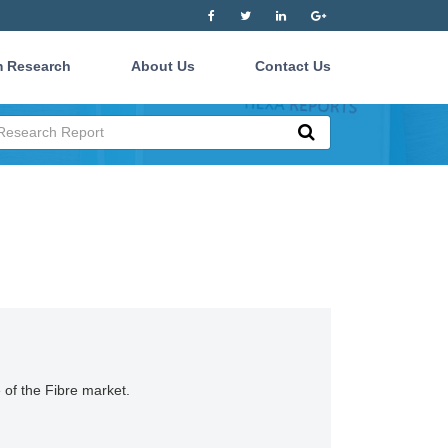
 Research
About Us
Contact Us
 of the Fibre market.